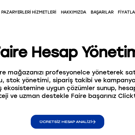
PAZARYERLERI HIZMETLERI
HAKKIMIZDA
BAŞARILAR
FIYATL
aire Hesap Yöneti
re mağazanızı profesyonelce yöneterek satışl
, stok yönetimi, sipariş takibi ve kampanya 
tış ekosistemine uygun çözümler sunup, hesap
teji ve uzman destekle Faire başarınız Cli
ÜCRETSIZ HESAP ANALIZI