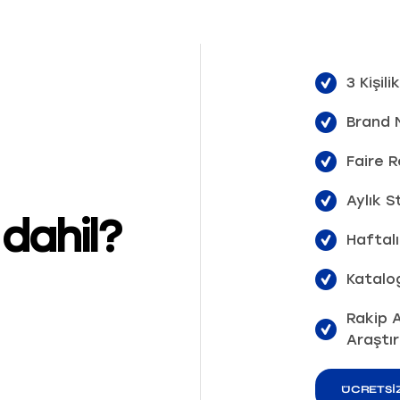
3 Kişil
Brand M
Faire 
Aylık 
dahil?
Haftalı
Katalo
Rakip A
Araştı
ÜCRETSIZ