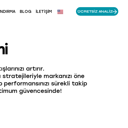
ANDIRMA
BLOG
İLETIŞIM
ÜCRETSIZ ANALIZ
mi
arınızı artırır.
stratejileriyle markanızı öne
 performansınızı sürekli takip
cktimum güvencesinde!