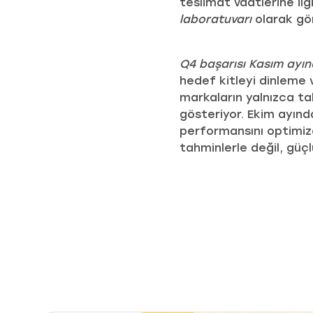
teslimat vaatlerine ilg
laboratuvarı
olarak gör
Q4 başarısı Kasım ayı
hedef kitleyi dinleme 
markaların yalnızca ta
gösteriyor. Ekim ayınd
performansını optimize 
tahminlerle değil, güçlü