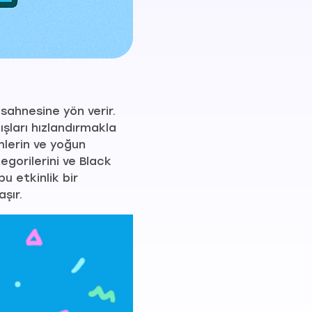
 sahnesine yön verir.
şları hızlandırmakla
mlerin ve yoğun
egorilerini ve Black
bu etkinlik bir
şır.