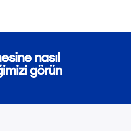
esine nasıl
ğimizi görün