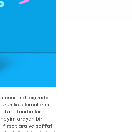
n gücünü net biçimde
 ürün listelemelerini
utarlı tanıtımlar
eneyim arayan bir
li fırsatlara ve şeffaf