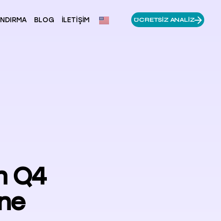
ANDIRMA
BLOG
İLETIŞIM
ÜCRETSIZ ANALIZ
n Q4
ine