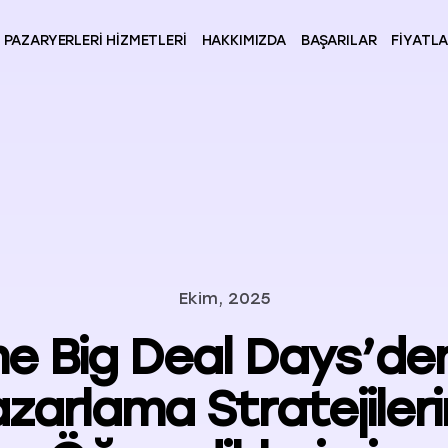
PAZARYERLERI HIZMETLERI
HAKKIMIZDA
BAŞARILAR
FIYATL
Ekim, 2025
me Big Deal Days’de
zarlama Stratejiler