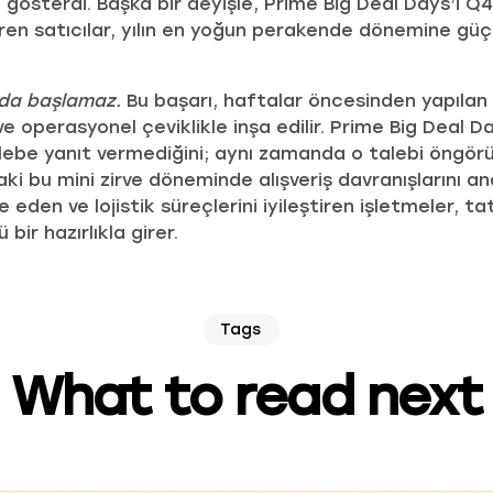
i gösterdi. Başka bir deyişle, Prime Big Deal Days’i Q4 
en satıcılar, yılın en yoğun perakende dönemine güçlü
nda başlamaz.
Bu başarı, haftalar öncesinden yapılan 
ve operasyonel çeviklikle inşa edilir. Prime Big Deal 
lebe yanıt vermediğini; aynı zamanda o talebi öngörüp
aki bu mini zirve döneminde alışveriş davranışlarını a
eden ve lojistik süreçlerini iyileştiren işletmeler, ta
 bir hazırlıkla girer.
Tags
What to read next