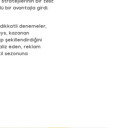
stratejilerinin bir
test
 bir avantajla girdi.
dikkatli denemeler,
Days, kazanan
 şekillendirdiğini
naliz eden, reklam
til sezonuna